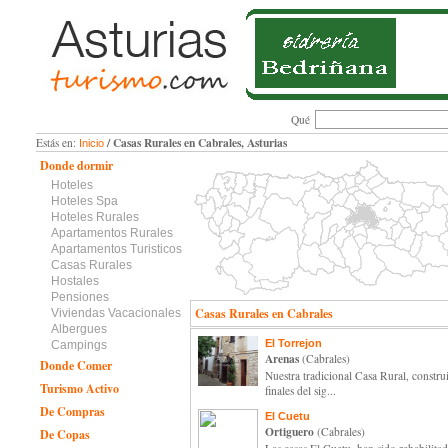
Qué
/ Casas Rurales en Cabrales, Asturias
Estás en:
Inicio
Donde dormir
Hoteles
Hoteles Spa
Hoteles Rurales
Apartamentos Rurales
Apartamentos Turisticos
Casas Rurales
Hostales
Pensiones
Casas Rurales en Cabrales
Viviendas Vacacionales
Albergues
El Torrejon
Campings
Arenas
(Cabrales)
Donde Comer
Nuestra tradicional Casa Rural, constru
Turismo Activo
finales del sig...
De Compras
El Cuetu
Ortiguero
(Cabrales)
De Copas