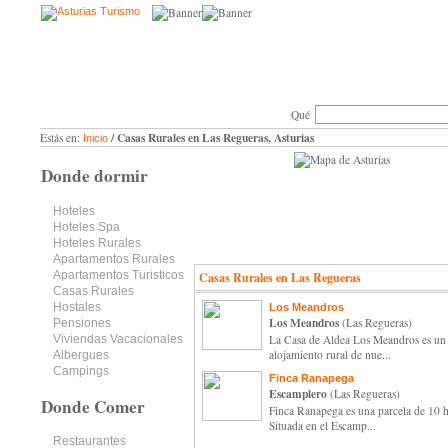
Qué
/ Casas Rurales en Las Regueras, Asturias
Estás en:
Inicio
Donde dormir
Hoteles
Hoteles Spa
Hoteles Rurales
Apartamentos Rurales
Apartamentos Turisticos
Casas Rurales en Las Regueras
Casas Rurales
Hostales
Los Meandros
Los Meandros
(Las Regueras)
Pensiones
Viviendas Vacacionales
La Casa de Aldea Los Meandros es un
alojamiento rural de nue...
Albergues
Campings
Finca Ranapega
Escamplero
(Las Regueras)
Donde Comer
Finca Ranapega es una parcela de 10 h
Situada en el Escamp...
Restaurantes