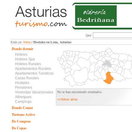
Qué
/ Hostales en Lena, Asturias
Estás en:
Inicio
Donde dormir
Hoteles
Hoteles Spa
Hoteles Rurales
Apartamentos Rurales
Apartamentos Turisticos
Casas Rurales
Hostales
Pensiones
No se han encontrado resultados.
Viviendas Vacacionales
Albergues
<<Volver atras
Campings
Donde Comer
Turismo Activo
De Compras
De Copas