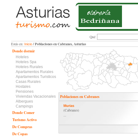
Qué
/ Poblaciones en Cabranes, Asturias
Estás en:
Inicio
Donde dormir
Hoteles
Hoteles Spa
Hoteles Rurales
Apartamentos Rurales
Apartamentos Turisticos
Casas Rurales
Hostales
Pensiones
Poblaciones en Cabranes
Viviendas Vacacionales
Albergues
Murias
Campings
(Cabranes)
Donde Comer
...
Turismo Activo
De Compras
De Copas