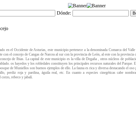
Dónde:
ado en el Occidente de Asturias, este municipio pertenece a la denominada Comarca del Valle
te con el concejo de Cangas de Narcea al sur con la provincia de León, al este con la provincia 
 concejo de Ibias. La capital de este municipio es la villa de Degaña , otros núcleos de poblac
ablado. os hayedos y los robledales constituyen los principales recursos naturales del Parque. 
osque de Muniellos son buenos ejemplos de ello. La fauna es rica y diversa destacando el oso 
allo, perdiz roja y pardina, águila real, etc. En cuanto a especies cinegéticas cabe nombr
l corzo, rebeco y jabalí.