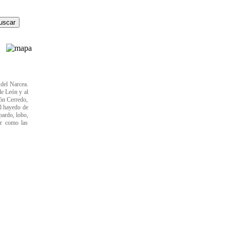
 del Narcea.
de León y al
ión Cerredo,
El hayedo de
pardo, lobo,
ar como las