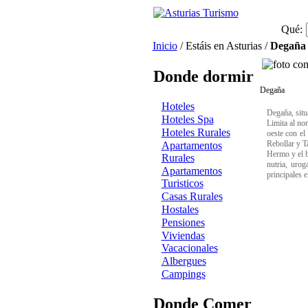
Qué:
Inicio
/ Estáis en Asturias /
Degaña
Donde dormir
Degaña
Hoteles
Degaña, situ
Hoteles Spa
Limita al nor
Hoteles Rurales
oeste con el
Rebollar y T
Apartamentos
Hermo y el b
Rurales
nutria, urog
Apartamentos
principales e
Turisticos
Casas Rurales
Hostales
Pensiones
Viviendas
Vacacionales
Albergues
Campings
Donde Comer