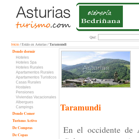
Qué:
Taramundi
/ Estáis en Asturias /
Inicio
Donde dormir
Hoteles
Hoteles Spa
Hoteles Rurales
Apartamentos Rurales
Apartamentos Turisticos
Casas Rurales
Hostales
Pensiones
Viviendas Vacacionales
Albergues
Taramundi
Campings
Donde Comer
Turismo Activo
En el occidente de A
De Compras
De Copas