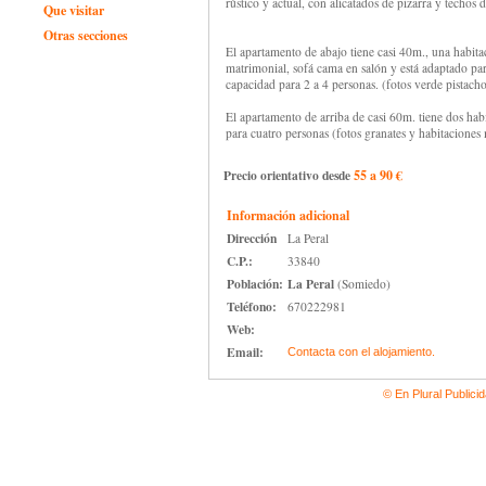
rústico y actual, con alicatados de pizarra y techos 
Que visitar
Otras secciones
El apartamento de abajo tiene casi 40m., una habit
matrimonial, sofá cama en salón y está adaptado pa
capacidad para 2 a 4 personas. (fotos verde pistacho
El apartamento de arriba de casi 60m. tiene dos hab
para cuatro personas (fotos granates y habitaciones
Precio orientativo desde
55 a 90 €
Información adicional
Dirección
La Peral
C.P.:
33840
Población:
La Peral
(Somiedo)
Teléfono:
670222981
Web:
Email:
Contacta con el alojamiento.
© En Plural Publici