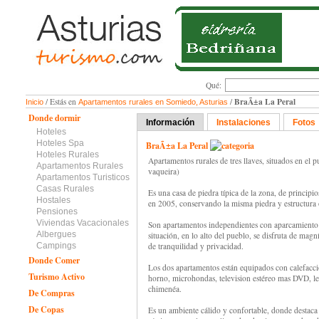
Qué:
BraÃ±a La Peral
/ Estás en
/
Inicio
Apartamentos rurales en Somiedo, Asturias
Donde dormir
Información
Instalaciones
Fotos
Hoteles
Hoteles Spa
BraÃ±a La Peral
Hoteles Rurales
Apartamentos rurales de tres llaves, situados en el 
Apartamentos Rurales
vaqueira)
Apartamentos Turisticos
Casas Rurales
Es una casa de piedra típica de la zona, de principio
Hostales
en 2005, conservando la misma piedra y estructura o
Pensiones
Viviendas Vacacionales
Son apartamentos independientes con aparcamiento 
Albergues
situación, en lo alto del pueblo, se disfruta de magní
Campings
de tranquilidad y privacidad.
Donde Comer
Los dos apartamentos están equipados con calefacci
Turismo Activo
horno, microhondas, television estéreo mas DVD, l
chimenéa.
De Compras
De Copas
Es un ambiente cálido y confortable, donde destaca