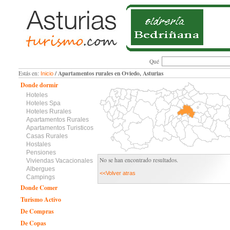
Qué
/ Apartamentos rurales en Oviedo, Asturias
Estás en:
Inicio
Donde dormir
Hoteles
Hoteles Spa
Hoteles Rurales
Apartamentos Rurales
Apartamentos Turisticos
Casas Rurales
Hostales
Pensiones
No se han encontrado resultados.
Viviendas Vacacionales
Albergues
<<Volver atras
Campings
Donde Comer
Turismo Activo
De Compras
De Copas