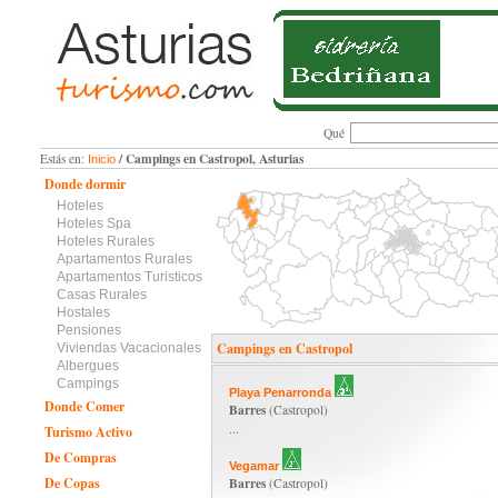
Qué
/ Campings en Castropol, Asturias
Estás en:
Inicio
Donde dormir
Hoteles
Hoteles Spa
Hoteles Rurales
Apartamentos Rurales
Apartamentos Turisticos
Casas Rurales
Hostales
Pensiones
Campings en Castropol
Viviendas Vacacionales
Albergues
Campings
Playa Penarronda
Donde Comer
Barres
(Castropol)
...
Turismo Activo
De Compras
Vegamar
De Copas
Barres
(Castropol)