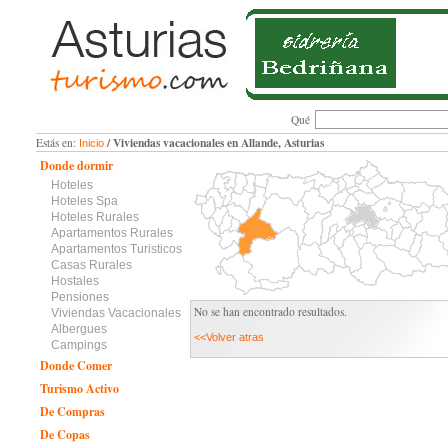
Qué
/ Viviendas vacacionales en Allande, Asturias
Estás en:
Inicio
Donde dormir
Hoteles
Hoteles Spa
Hoteles Rurales
Apartamentos Rurales
Apartamentos Turisticos
Casas Rurales
Hostales
Pensiones
No se han encontrado resultados.
Viviendas Vacacionales
Albergues
<<Volver atras
Campings
Donde Comer
Turismo Activo
De Compras
De Copas