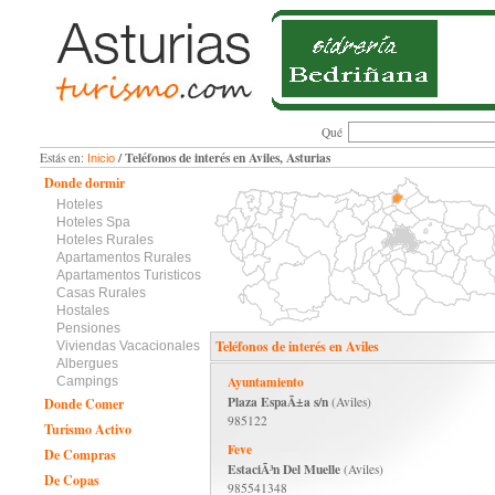
Qué
/ Teléfonos de interés en Aviles, Asturias
Estás en:
Inicio
Donde dormir
Hoteles
Hoteles Spa
Hoteles Rurales
Apartamentos Rurales
Apartamentos Turisticos
Casas Rurales
Hostales
Pensiones
Teléfonos de interés en Aviles
Viviendas Vacacionales
Albergues
Ayuntamiento
Campings
Plaza EspaÃ±a s/n
(Aviles)
Donde Comer
985122
Turismo Activo
Feve
De Compras
EstaciÃ³n Del Muelle
(Aviles)
De Copas
985541348