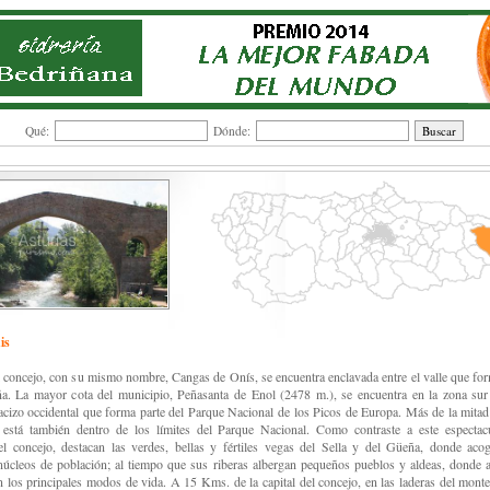
Qué:
Dónde:
is
l concejo, con su mismo nombre, Cangas de Onís, se encuentra enclavada entre el valle que for
a. La mayor cota del municipio, Peñasanta de Enol (2478 m.), se encuentra en la zona su
acizo occidental que forma parte del Parque Nacional de los Picos de Europa. Más de la mitad
está también dentro de los límites del Parque Nacional. Como contraste a este espectacu
el concejo, destacan las verdes, bellas y fértiles vegas del Sella y del Güeña, donde ac
núcleos de población; al tiempo que sus riberas albergan pequeños pueblos y aldeas, donde a
n los principales modos de vida. A 15 Kms. de la capital del concejo, en las laderas del mont