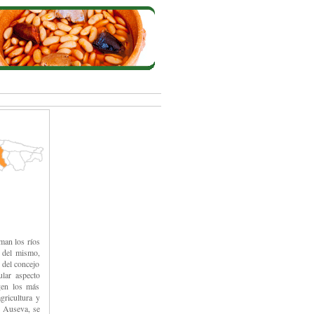
man los ríos
r del mismo,
 del concejo
lar aspecto
ogen los más
gricultura y
e Auseva, se