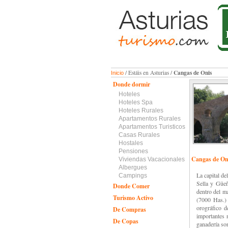
Cangas de Onis
/ Estáis en Asturias /
Inicio
Donde dormir
Hoteles
Hoteles Spa
Hoteles Rurales
Apartamentos Rurales
Apartamentos Turisticos
Casas Rurales
Hostales
Pensiones
Cangas de On
Viviendas Vacacionales
Albergues
La capital de
Campings
Sella y Güeñ
Donde Comer
dentro del m
Turismo Activo
(7000 Has.) 
orográfico d
De Compras
importantes 
De Copas
ganadería so