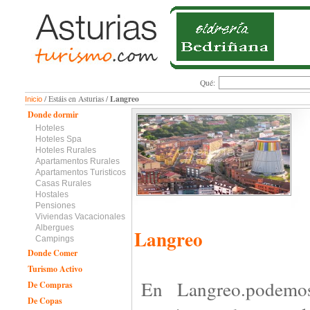
Qué:
Langreo
/ Estáis en Asturias /
Inicio
Donde dormir
Hoteles
Hoteles Spa
Hoteles Rurales
Apartamentos Rurales
Apartamentos Turisticos
Casas Rurales
Hostales
Pensiones
Viviendas Vacacionales
Albergues
Langreo
Campings
Donde Comer
Turismo Activo
En Langreo.podemos
De Compras
De Copas