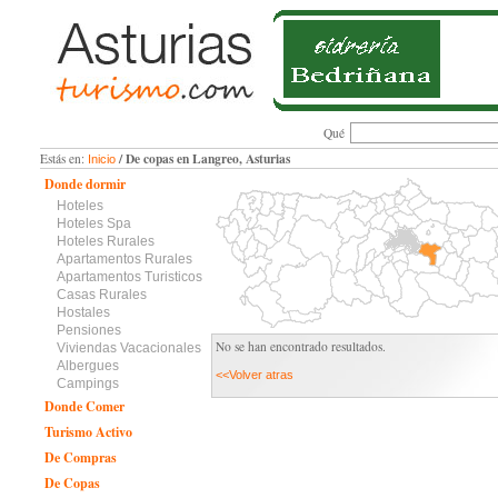
Qué
/ De copas en Langreo, Asturias
Estás en:
Inicio
Donde dormir
Hoteles
Hoteles Spa
Hoteles Rurales
Apartamentos Rurales
Apartamentos Turisticos
Casas Rurales
Hostales
Pensiones
No se han encontrado resultados.
Viviendas Vacacionales
Albergues
<<Volver atras
Campings
Donde Comer
Turismo Activo
De Compras
De Copas