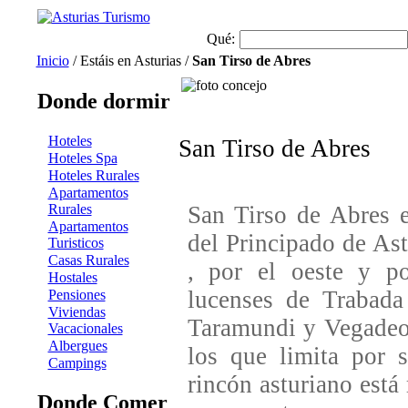
Qué:
Inicio
/ Estáis en Asturias /
San Tirso de Abres
Donde dormir
Hoteles
San Tirso de Abres
Hoteles Spa
Hoteles Rurales
Apartamentos
Rurales
San Tirso de Abres e
Apartamentos
del Principado de Ast
Turisticos
Casas Rurales
, por el oeste y p
Hostales
lucenses de Trabad
Pensiones
Viviendas
Taramundi y Vegadeo 
Vacacionales
Albergues
los que limita por s
Campings
rincón asturiano está
Donde Comer