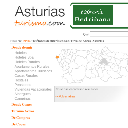
Qué
/ Teléfonos de interés en San Tirso de Abres, Asturias
Estás en:
Inicio
Donde dormir
Hoteles
Hoteles Spa
Hoteles Rurales
Apartamentos Rurales
Apartamentos Turisticos
Casas Rurales
Hostales
Pensiones
No se han encontrado resultados.
Viviendas Vacacionales
Albergues
<<Volver atras
Campings
Donde Comer
Turismo Activo
De Compras
De Copas