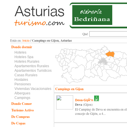
Qué
/ Campings en Gijon, Asturias
Estás en:
Inicio
Donde dormir
Hoteles
Hoteles Spa
Hoteles Rurales
Apartamentos Rurales
Apartamentos Turisticos
Casas Rurales
Hostales
Pensiones
Campings en Gijon
Viviendas Vacacionales
Albergues
Campings
Deva-GijÃ³n
Donde Comer
Deva
(Gijon)
El Camping de Deva se encuentra en el
Turismo Activo
concejo de Gijón, a 4...
De Compras
De Copas