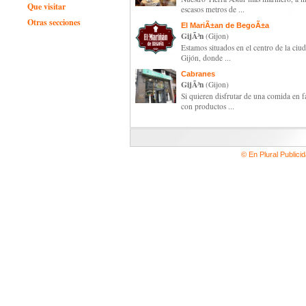
Que visitar
escasos metros de ...
Otras secciones
El MariÃ±an de BegoÃ±a
GijÃ³n
(Gijon)
Estamos situados en el centro de la ciu
Gijón, donde ...
Cabranes
GijÃ³n
(Gijon)
Si quieren disfrutar de una comida en f
con productos ...
© En Plural Publici