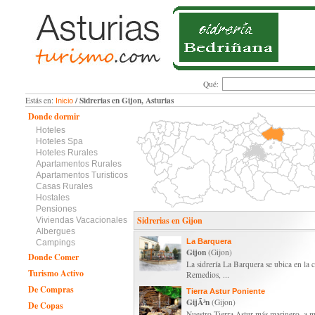
Qué:
/ Sidrerias en Gijon, Asturias
Estás en:
Inicio
Donde dormir
Hoteles
Hoteles Spa
Hoteles Rurales
Apartamentos Rurales
Apartamentos Turisticos
Casas Rurales
Hostales
Pensiones
Sidrerias en Gijon
Viviendas Vacacionales
Albergues
La Barquera
Campings
Gijon
(Gijon)
Donde Comer
La sidrería La Barquera se ubica en la c
Turismo Activo
Remedios, ...
De Compras
Tierra Astur Poniente
GijÃ³n
(Gijon)
De Copas
Nuestro Tierra Astur más marinero, a 