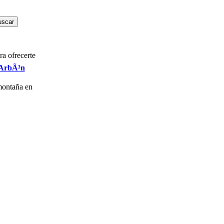
a ofrecerte
 ArbÃ³n
 montaña en