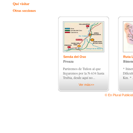
Qué visitar
Otras secciones
Senda del Oso
Ruta 
Proaza
Bimen
Partiremos de Tuñon al que
* Itine
llegaremos por la N-634 hasta
Dificul
Trubia, desde aquí no...
Km. * .
Ver más>>
© En Plural Publici