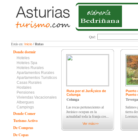
Qué:
Rutas
Estás en:
/
Inicio
Donde dormir
Hoteles
Hoteles Spa
Hoteles Rurales
Apartamentos Rurales
Apartamentos Turisticos
Casas Rurales
Hostales
Ruta por el JurÃ¡sico de
Puerto 
Pensiones
Colunga
Puerto 
Viviendas Vacacionales
Colunga
Teverga
Albergues
Las rocas pertenecientes al
Salimos 
Campings
Jurásico ocupan en la
tierra de
Donde Comer
actualidad toda la franja cos...
Lorenzo, 
Turismo Activo
Ver más>>
De Compras
De Copas