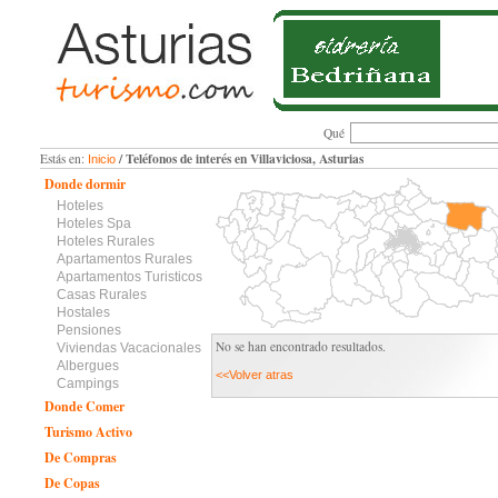
Qué
/ Teléfonos de interés en Villaviciosa, Asturias
Estás en:
Inicio
Donde dormir
Hoteles
Hoteles Spa
Hoteles Rurales
Apartamentos Rurales
Apartamentos Turisticos
Casas Rurales
Hostales
Pensiones
No se han encontrado resultados.
Viviendas Vacacionales
Albergues
<<Volver atras
Campings
Donde Comer
Turismo Activo
De Compras
De Copas